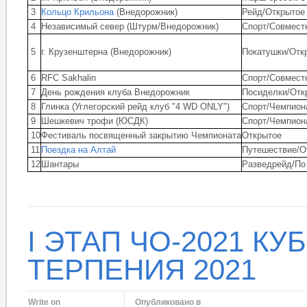
3
Кольцо Крильона
(Внедорожник)
Рейд/Открытое
4
Независимый север (Штурм/Внедорожник)
Спорт/Совмест
5
г. Крузенштерна (Внедорожник)
Покатушки/Отк
6
RFC Sakhalin
Спорт/Совмест
7
День рождения клуба Внедорожник
Посиделки/Отк
8
Глинка (Углегорский рейд клуб "4 WD ONLY")
Спорт/Чемпион
9
Шешкевич трофи (ЮСДК)
Спорт/Чемпион
10
Фестиваль посвященный закрытию Чемпионата
Открытое
11
Поездка на Алтай
Путешествие/О
12
Шантары
Разведрейд/По
I ЭТАП ЧО-2021 КУ
ТЕРПЕНИЯ 2021
Write on
Опубликовано в