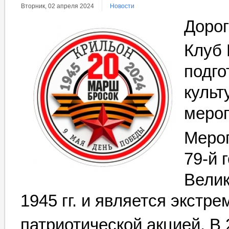
Вторник, 02 апреля 2024
Новости
Дорог
Клуб 
подго
культ
мероп
Мероп
79-й 
Велик
1945 гг. и является экстр
патриотической акцией. В