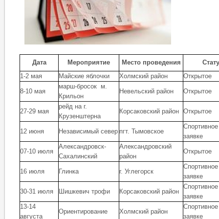
Мероприятие
Место проведения
Стат
Дата
1-2 мая
Майские яблочки
Холмский район
Открытое
марш-бросок м.
8-10 мая
Невельский район
Открытое
Крильон
рейд на г.
27-29 мая
Корсаковский район
Открытое
Крузенштерна
Спортивное
12 июня
Независимый север
пгт. Тымовское
заявке
Александровск-
Александровский
07-10 июля
Открытое
Сахалинский
район
Спортивное
16 июля
Глинка
г. Углегорск
заявке
Спортивное
30-31 июля
Шишкевич трофи
Корсаковский район
заявке
13-14
Спортивное
Ориентирование
Холмский район
августа
заявке