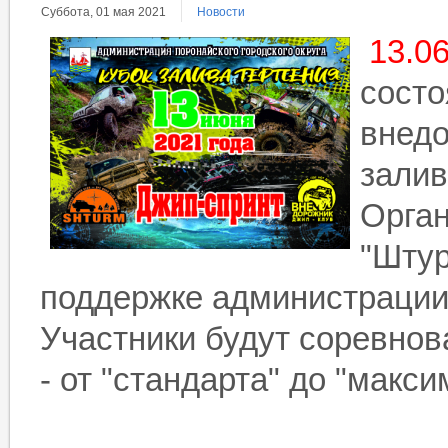
Суббота, 01 мая 2021
Новости
13.0
состо
внедо
залив
Орган
"Штур
поддержке администрации
Участники будут соревнов
- от "стандарта" до "макс