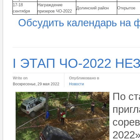
17-18
Награждение
Долинский район
Открытое
сентября
призеров ЧО-2022
Обсудить календарь на 
I ЭТАП ЧО-2022 Н
Write on
Опубликовано в
Воскресенье, 29 мая 2022
Новости
По ст
пригл
соре
2022»